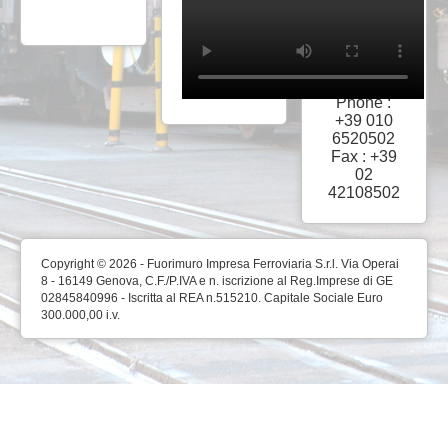
Via Operai
8
I-16149
Genova
Phone :
+39 010
6520502
Fax : +39
02
42108502
Copyright © 2026 - Fuorimuro Impresa Ferroviaria S.r.l. Via Operai
8 - 16149 Genova, C.F./P.IVA e n. iscrizione al Reg.Imprese di GE
02845840996 - Iscritta al REA n.515210. Capitale Sociale Euro
300.000,00 i.v.