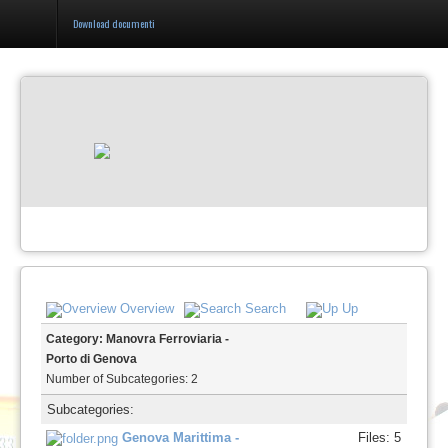
Download documenti
Home
Società
Network
Servizi
Documentazione
Galleria
Overview
Search
Up
Contatti
Category: Manovra Ferroviaria -
Porto di Genova
Number of Subcategories: 2
Privacy
Subcategories:
Genova Marittima -
Files: 5