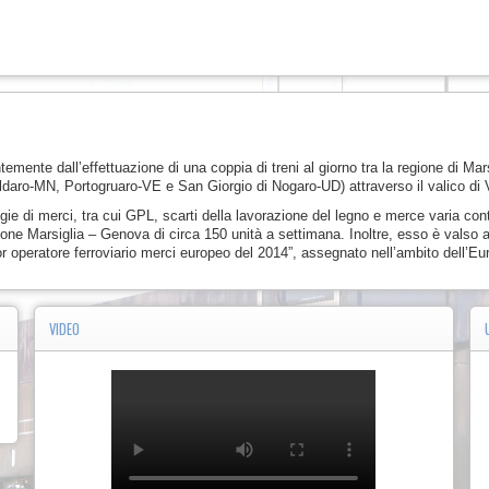
emente dall’effettuazione di una coppia di treni al giorno tra la regione di Mars
ro-MN, Portogruaro-VE e San Giorgio di Nogaro-UD) attraverso il valico di V
logie di merci, tra cui GPL, scarti della lavorazione del legno e merce varia co
zione Marsiglia – Genova di circa 150 unità a settimana. Inoltre, esso è valso a F
r operatore ferroviario merci europeo del 2014”, assegnato nell’ambito dell’E
VIDEO