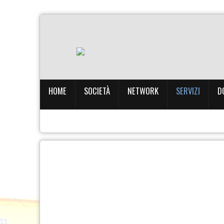
Home
Società
Network
HOME
SOCIETÀ
NETWORK
SERVIZI
D
Servizi
Documentazione
Galleria
Contatti
Privacy